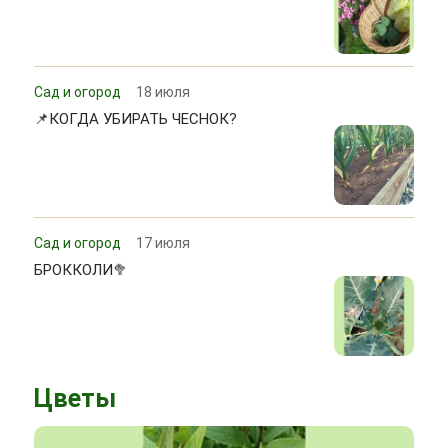
Сад и огород
18 июля
📌КОГДА УБИРАТЬ ЧЕСНОК?
Сад и огород
17 июля
БРОККОЛИ🥦
Цветы