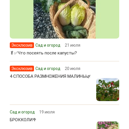
Эксклюзив
Сад и огород
21 июля
🥬✅Что посеять после капусты?
Эксклюзив
Сад и огород
20 июля
4 СПОСОБА РАЗМНОЖЕНИЯ МАЛИНЫ🌿
Сад и огород
19 июля
БРОККОЛИ🥦