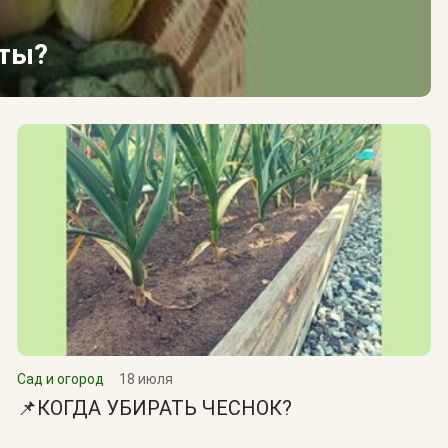
сты?
Сад и огород
18 июля
📌КОГДА УБИРАТЬ ЧЕСНОК?