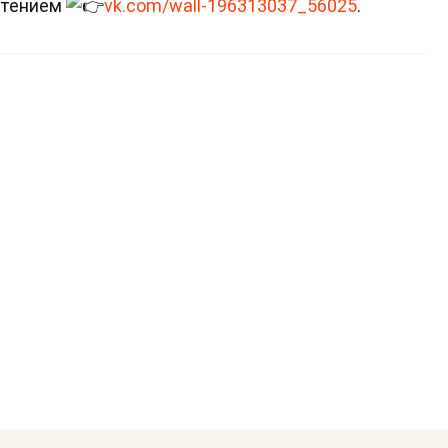
астением
vk.com/wall-196313037_56025
.