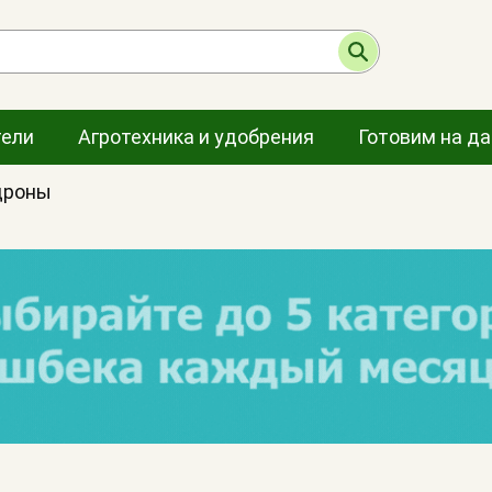
тели
Агротехника и удобрения
Готовим на д
дроны