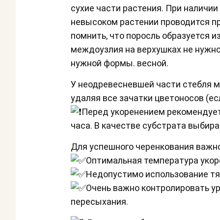
сухие части растения. При наличии
невысоком растении проводится п
помнить, что поросль образуется и
междоузлия на верхушках не нужно
нужной формы. весной.
У неодревесневшей части стебля м
удаляя все зачатки цветоносов (есл
Перед укоренением рекомендует
часа. В качестве субстрата выбирае
Для успешного черенкования важно
Оптимальная температура укор
Недопустимо использование тя
Очень важно контролировать ур
пересыхания.