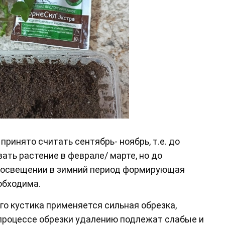
инято считать сентябрь- ноябрь, т.е. до
ать растение в феврале/ марте, но до
м освещении в зимний период формирующая
обходима.
о кустика применяется сильная обрезка,
в процессе обрезки удалению подлежат слабые и