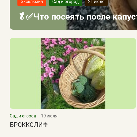
Эксклюзив
Сад и огород
21 июля
🥬✅Что посеять после капу
Сад и огород
19 июля
БРОККОЛИ🥦