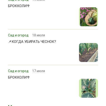
БРОККОЛИ🥦
Сад и огород
18 июля
📌КОГДА УБИРАТЬ ЧЕСНОК?
Сад и огород
17 июля
БРОККОЛИ🥦