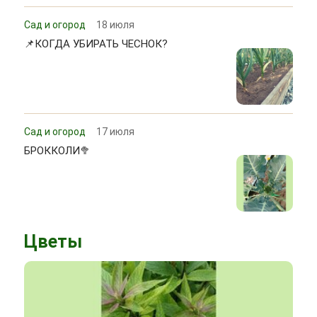
Сад и огород
18 июля
📌КОГДА УБИРАТЬ ЧЕСНОК?
Сад и огород
17 июля
БРОККОЛИ🥦
Цветы