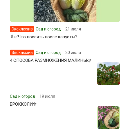
Эксклюзив
Сад и огород
21 июля
🥬✅Что посеять после капусты?
Эксклюзив
Сад и огород
20 июля
4 СПОСОБА РАЗМНОЖЕНИЯ МАЛИНЫ🌿
Сад и огород
19 июля
БРОККОЛИ🥦