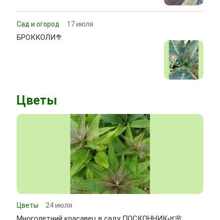
Сад и огород
17 июля
БРОККОЛИ🥦
Цветы
Цветы
24 июля
Многолетний красавец в саду ПОСКОННИК🌿🌸