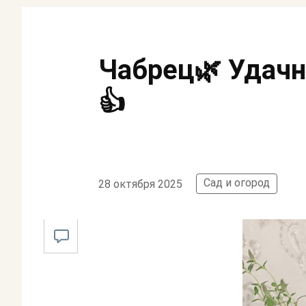
Чабрец🌿 Удачн
👍
Сад и огород
28 октября 2025