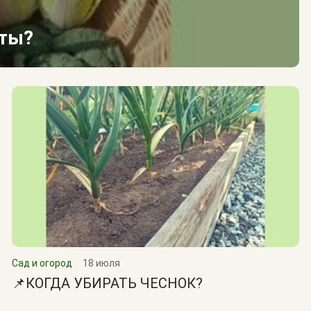
сты?
Сад и огород
18 июля
📌КОГДА УБИРАТЬ ЧЕСНОК?