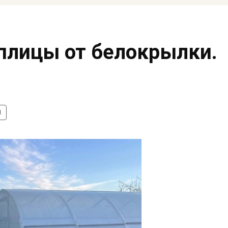
плицы от белокрылки.
и