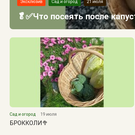
Эксклюзив
Сад и огород
21 июля
🥬✅Что посеять после капу
Сад и огород
19 июля
БРОККОЛИ🥦