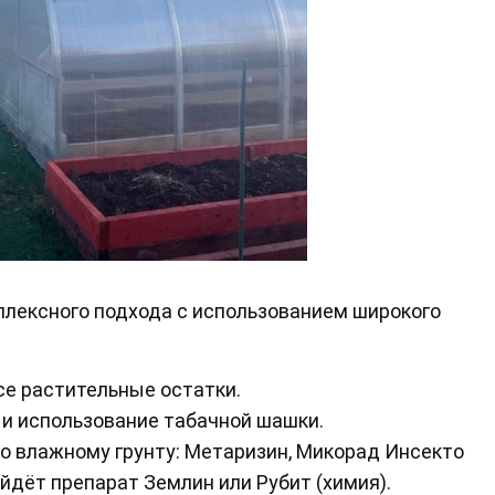
плексного подхода с использованием широкого
се растительные остатки.
и использование табачной шашки.
о влажному грунту: Метаризин, Микорад Инсекто
ойдёт препарат Землин или Рубит (химия).