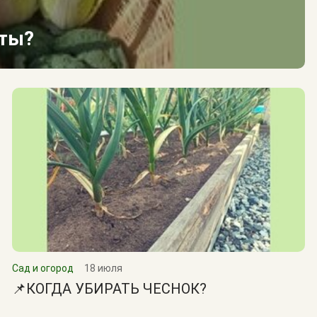
сты?
Сад и огород
18 июля
📌КОГДА УБИРАТЬ ЧЕСНОК?