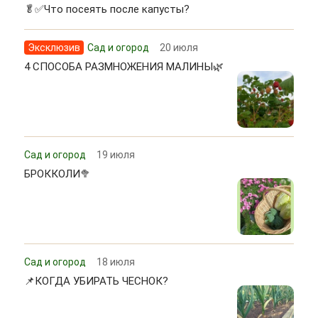
🥬✅Что посеять после капусты?
Эксклюзив
Сад и огород
20 июля
4 СПОСОБА РАЗМНОЖЕНИЯ МАЛИНЫ🌿
Сад и огород
19 июля
БРОККОЛИ🥦
Сад и огород
18 июля
📌КОГДА УБИРАТЬ ЧЕСНОК?