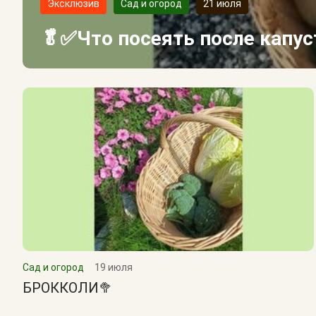
Эксклюзив
Сад и огород
21 июля
🥬✅Что посеять после капу
Сад и огород
19 июля
БРОККОЛИ🥦