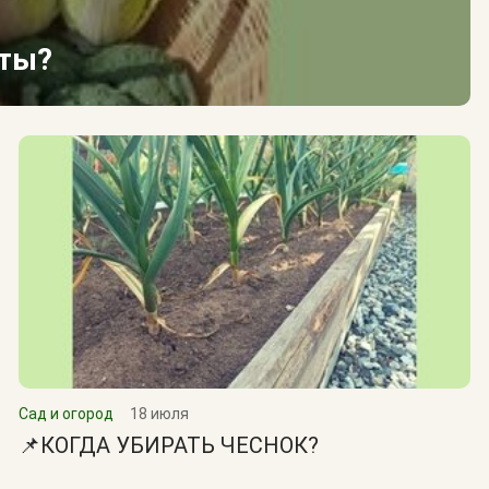
сты?
Сад и огород
18 июля
📌КОГДА УБИРАТЬ ЧЕСНОК?