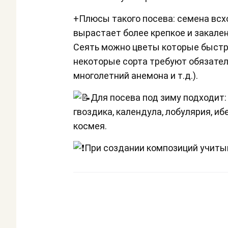
+Плюсы такого посева: семена всх
вырастает более крепкое и закаленн
Сеять можно цветы которые быстро
некоторые сорта требуют обязате
многолетний анемона и т.д.).
Для посева под зиму подходит: 
гвоздика, календула, лобулярия, иб
космея.
При создании композиций учитыв