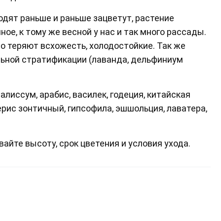
одят раньше и раньше зацветут, растение
ое, к тому же весной у нас и так много рассады.
 теряют всхожесть, холодостойкие. Так же
льной стратификации (лаванда, дельфиниум
алиссум, арабис, василек, годеция, китайская
ерис зонтичный, гипсофила, эшшольция, лаватера,
айте высоту, срок цветения и условия ухода.