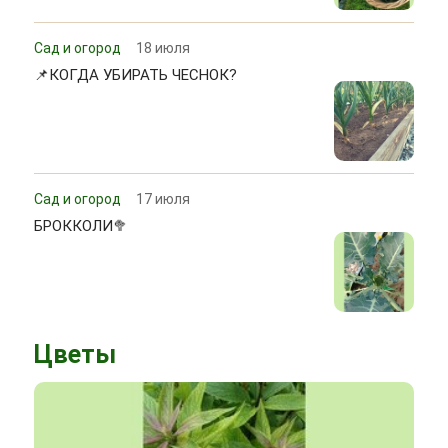
Сад и огород
18 июля
📌КОГДА УБИРАТЬ ЧЕСНОК?
Сад и огород
17 июля
БРОККОЛИ🥦
Цветы