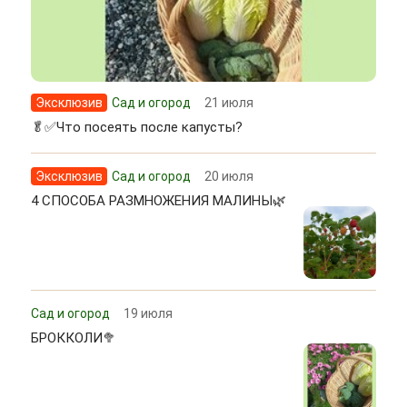
Эксклюзив
Сад и огород
21 июля
🥬✅Что посеять после капусты?
Эксклюзив
Сад и огород
20 июля
4 СПОСОБА РАЗМНОЖЕНИЯ МАЛИНЫ🌿
Сад и огород
19 июля
БРОККОЛИ🥦