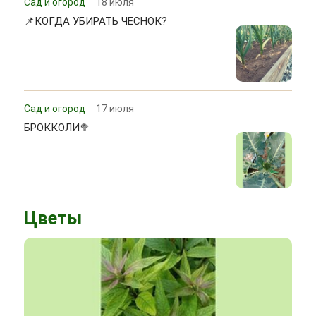
Сад и огород
18 июля
📌КОГДА УБИРАТЬ ЧЕСНОК?
Сад и огород
17 июля
БРОККОЛИ🥦
Цветы