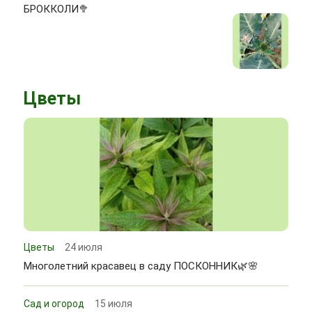
БРОККОЛИ🥦
Цветы
Цветы
24 июля
Многолетний красавец в саду ПОСКОННИК🌿🌸
Сад и огород
15 июля