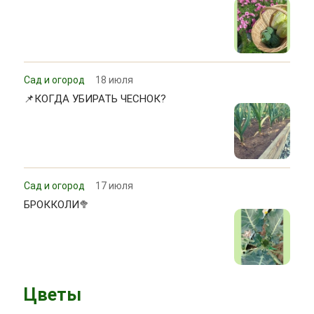
Сад и огород
18 июля
📌КОГДА УБИРАТЬ ЧЕСНОК?
Сад и огород
17 июля
БРОККОЛИ🥦
Цветы