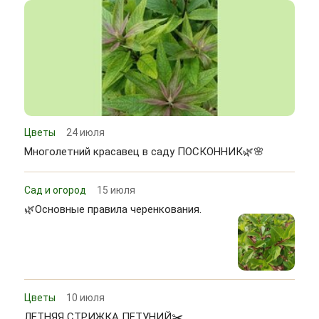
Цветы
24 июля
Многолетний красавец в саду ПОСКОННИК🌿🌸
Сад и огород
15 июля
🌿Основные правила черенкования.
Цветы
10 июля
ЛЕТНЯЯ СТРИЖКА ПЕТУНИЙ✂️