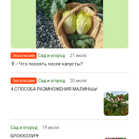
Эксклюзив
Сад и огород
21 июля
🥬✅Что посеять после капусты?
Эксклюзив
Сад и огород
20 июля
4 СПОСОБА РАЗМНОЖЕНИЯ МАЛИНЫ🌿
Сад и огород
19 июля
БРОККОЛИ🥦