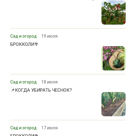
Сад и огород
19 июля
БРОККОЛИ🥦
Сад и огород
18 июля
📌КОГДА УБИРАТЬ ЧЕСНОК?
Сад и огород
17 июля
БРОККОЛИ🥦