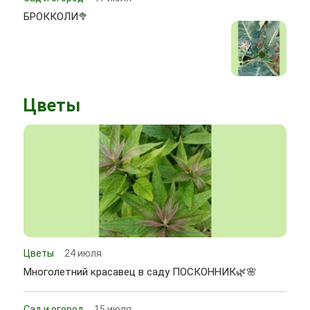
БРОККОЛИ🥦
Цветы
Цветы
24 июля
Многолетний красавец в саду ПОСКОННИК🌿🌸
Сад и огород
15 июля