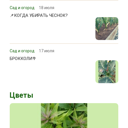
Сад и огород
18 июля
📌КОГДА УБИРАТЬ ЧЕСНОК?
Сад и огород
17 июля
БРОККОЛИ🥦
Цветы