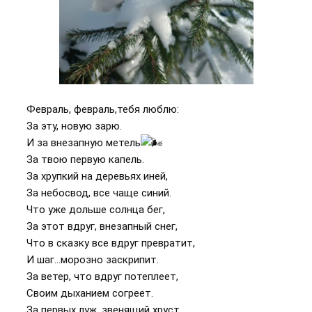
Февраль, февраль,тебя люблю:
За эту, новую зарю.
И за внезапную метель
За твою первую капель.
За хрупкий на деревьях иней,
За небосвод, все чаще синий.
Что уже дольше солнца бег,
За этот вдруг, внезапный снег,
Что в сказку все вдруг превратит,
И шаг...морозно заскрипит.
За ветер, что вдруг потеплеет,
Своим дыханием согреет.
За первых луж, звенящий хруст,