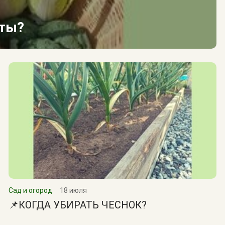
сты?
Сад и огород
18 июля
📌КОГДА УБИРАТЬ ЧЕСНОК?