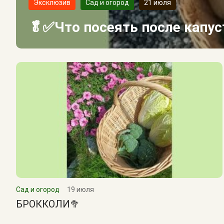
Эксклюзив
Сад и огород
21 июля
🥬✅Что посеять после капу
Сад и огород
19 июля
БРОККОЛИ🥦