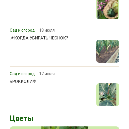
Сад и огород
18 июля
📌КОГДА УБИРАТЬ ЧЕСНОК?
Сад и огород
17 июля
БРОККОЛИ🥦
Цветы