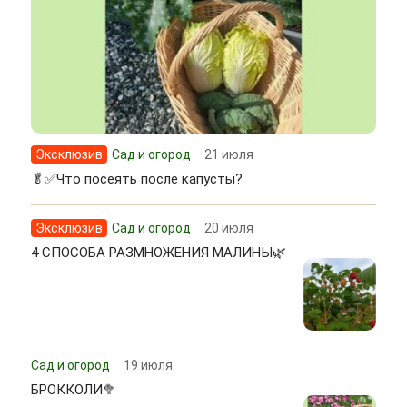
Эксклюзив
Сад и огород
21 июля
🥬✅Что посеять после капусты?
Эксклюзив
Сад и огород
20 июля
4 СПОСОБА РАЗМНОЖЕНИЯ МАЛИНЫ🌿
Сад и огород
19 июля
БРОККОЛИ🥦