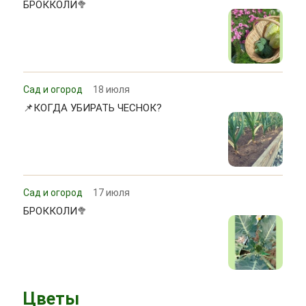
БРОККОЛИ🥦
Сад и огород
18 июля
📌КОГДА УБИРАТЬ ЧЕСНОК?
Сад и огород
17 июля
БРОККОЛИ🥦
Цветы