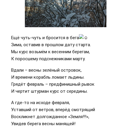
Ещё чуть-чуть и бросится в бега
Зима, оставив в прошлом дату старта.
Мы курс возьмём к весенним берегам,
К поросшему подснежниками марту.
Вдали – весны зелёный островок,
И времени корабль ломает льдины.
Грядёт февраль – предфинишный рывок
И чертит штурман курс от середины.
А где-то на исходе февраля,
Уставший от ветров, вперёд смотрящий
Воскликнет долгожданное «Земля!!!»,
Увидев берега весны манящей!