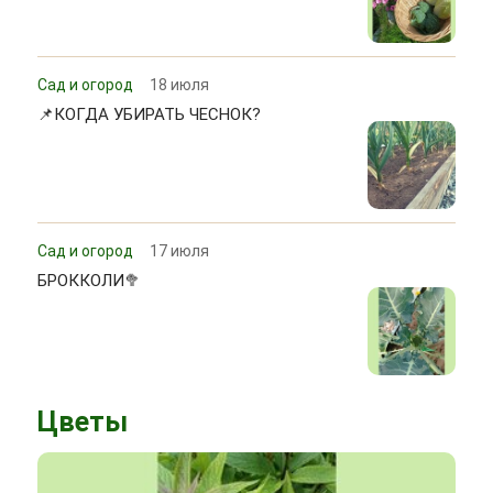
Сад и огород
18 июля
📌КОГДА УБИРАТЬ ЧЕСНОК?
Сад и огород
17 июля
БРОККОЛИ🥦
Цветы