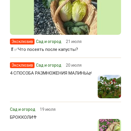
Эксклюзив
Сад и огород
21 июля
🥬✅Что посеять после капусты?
Эксклюзив
Сад и огород
20 июля
4 СПОСОБА РАЗМНОЖЕНИЯ МАЛИНЫ🌿
Сад и огород
19 июля
БРОККОЛИ🥦