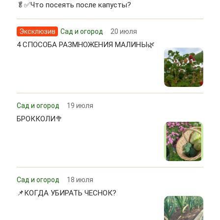
🥬✅Что посеять после капусты?
Эксклюзив
Сад и огород
20 июля
4 СПОСОБА РАЗМНОЖЕНИЯ МАЛИНЫ🌿
Сад и огород
19 июля
БРОККОЛИ🥦
Сад и огород
18 июля
📌КОГДА УБИРАТЬ ЧЕСНОК?