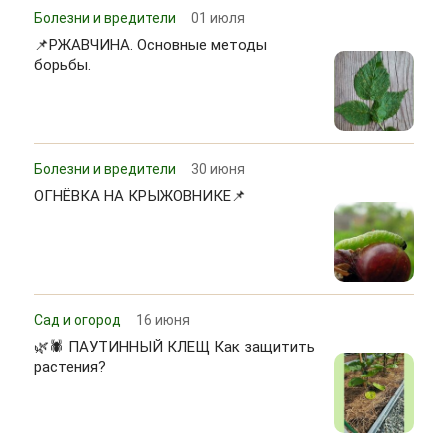
Болезни и вредители
01 июля
📌РЖАВЧИНА. Основные методы
борьбы.
Болезни и вредители
30 июня
ОГНЁВКА НА КРЫЖОВНИКЕ📌
Сад и огород
16 июня
🌿🕷 ПАУТИННЫЙ КЛЕЩ Как защитить
растения?