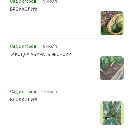
Сад и огород
19 июля
БРОККОЛИ🥦
Сад и огород
18 июля
📌КОГДА УБИРАТЬ ЧЕСНОК?
Сад и огород
17 июля
БРОККОЛИ🥦