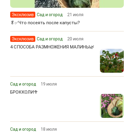
Эксклюзив
Сад и огород
21 июля
🥬✅Что посеять после капусты?
Эксклюзив
Сад и огород
20 июля
4 СПОСОБА РАЗМНОЖЕНИЯ МАЛИНЫ🌿
Сад и огород
19 июля
БРОККОЛИ🥦
Сад и огород
18 июля