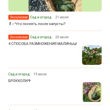
Эксклюзив
Сад и огород
21 июля
🥬✅Что посеять после капусты?
Эксклюзив
Сад и огород
20 июля
4 СПОСОБА РАЗМНОЖЕНИЯ МАЛИНЫ🌿
Сад и огород
19 июля
БРОККОЛИ🥦