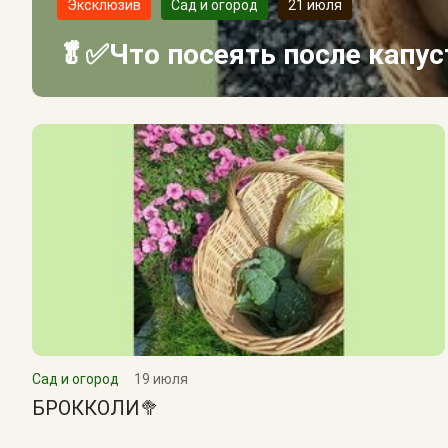
Эксклюзив
Сад и огород
21 июля
🥬✅Что посеять после капу
Сад и огород
19 июля
БРОККОЛИ🥦