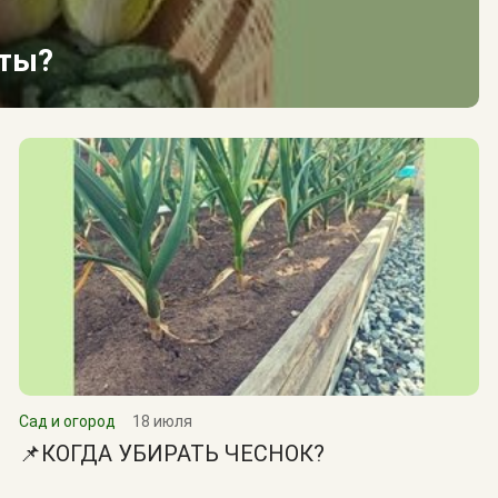
сты?
Сад и огород
18 июля
📌КОГДА УБИРАТЬ ЧЕСНОК?