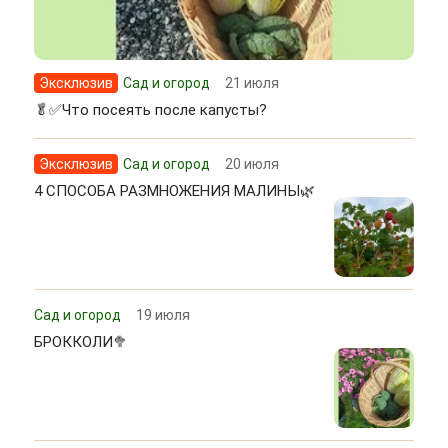
Эксклюзив
Сад и огород
21 июля
🥬✅Что посеять после капусты?
Эксклюзив
Сад и огород
20 июля
4 СПОСОБА РАЗМНОЖЕНИЯ МАЛИНЫ🌿
Сад и огород
19 июля
БРОККОЛИ🥦