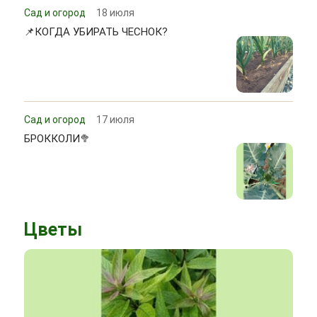
Сад и огород
18 июля
📌КОГДА УБИРАТЬ ЧЕСНОК?
Сад и огород
17 июля
БРОККОЛИ🥦
Цветы