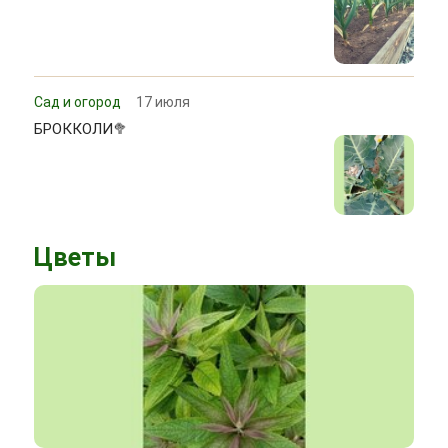
Сад и огород
17 июля
БРОККОЛИ🥦
Цветы