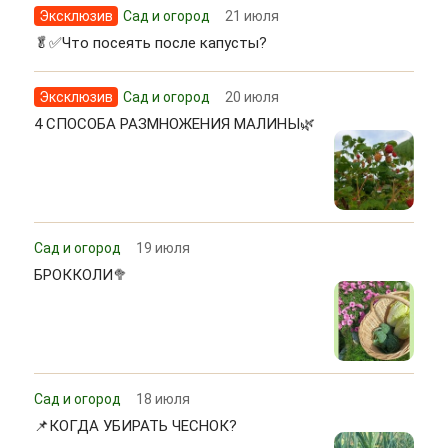
Эксклюзив
Сад и огород
21 июля
🥬✅Что посеять после капусты?
Эксклюзив
Сад и огород
20 июля
4 СПОСОБА РАЗМНОЖЕНИЯ МАЛИНЫ🌿
Сад и огород
19 июля
БРОККОЛИ🥦
Сад и огород
18 июля
📌КОГДА УБИРАТЬ ЧЕСНОК?