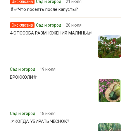
Эксклюзив
Сад и огород
21 июля
🥬✅Что посеять после капусты?
Эксклюзив
Сад и огород
20 июля
4 СПОСОБА РАЗМНОЖЕНИЯ МАЛИНЫ🌿
Сад и огород
19 июля
БРОККОЛИ🥦
Сад и огород
18 июля
📌КОГДА УБИРАТЬ ЧЕСНОК?