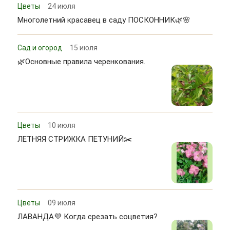
Цветы
24 июля
Многолетний красавец в саду ПОСКОННИК🌿🌸
Сад и огород
15 июля
🌿Основные правила черенкования.
Цветы
10 июля
ЛЕТНЯЯ СТРИЖКА ПЕТУНИЙ✂️
Цветы
09 июля
ЛАВАНДА💜 Когда срезать соцветия?