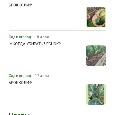
БРОККОЛИ🥦
Сад и огород
18 июля
📌КОГДА УБИРАТЬ ЧЕСНОК?
Сад и огород
17 июля
БРОККОЛИ🥦