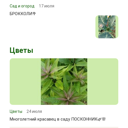
Сад и огород
17 июля
БРОККОЛИ🥦
Цветы
Цветы
24 июля
Многолетний красавец в саду ПОСКОННИК🌿🌸