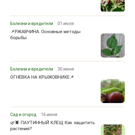
Болезни и вредители
01 июля
📌РЖАВЧИНА. Основные методы
борьбы.
Болезни и вредители
30 июня
ОГНЁВКА НА КРЫЖОВНИКЕ📌
Сад и огород
16 июня
🌿🕷 ПАУТИННЫЙ КЛЕЩ Как защитить
растения?