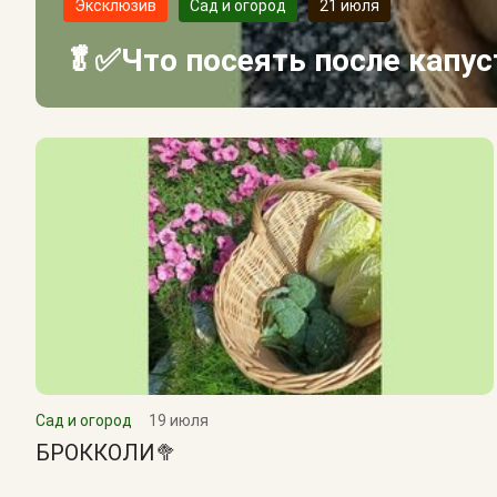
Эксклюзив
Сад и огород
21 июля
🥬✅Что посеять после капу
Сад и огород
19 июля
БРОККОЛИ🥦