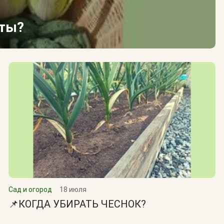
сты?
Сад и огород
18 июля
📌КОГДА УБИРАТЬ ЧЕСНОК?