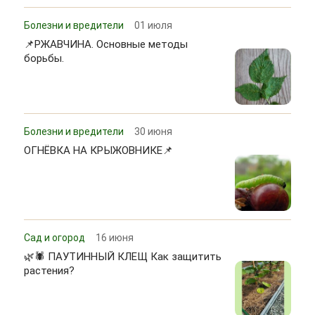
Болезни и вредители
01 июля
📌РЖАВЧИНА. Основные методы
борьбы.
Болезни и вредители
30 июня
ОГНЁВКА НА КРЫЖОВНИКЕ📌
Сад и огород
16 июня
🌿🕷 ПАУТИННЫЙ КЛЕЩ Как защитить
растения?