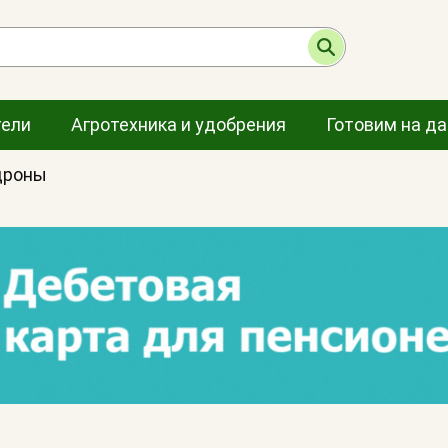
тели
Агротехника и удобрения
Готовим на д
дроны