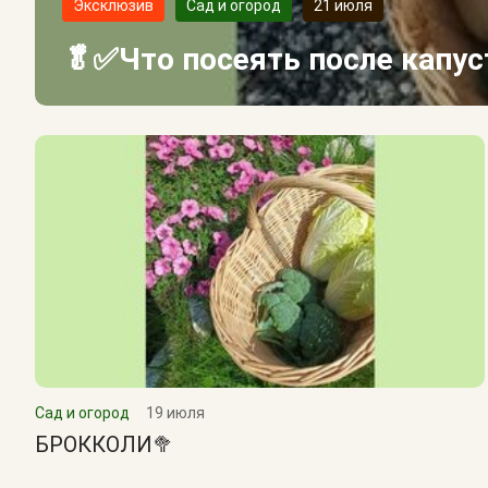
Эксклюзив
Сад и огород
21 июля
🥬✅Что посеять после капу
Сад и огород
19 июля
БРОККОЛИ🥦