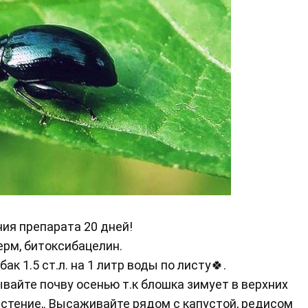
ия препарата 20 дней!
рм, битоксибацелин.
 1.5 ст.л. на 1 литр воды по листу🍀.
вайте почву осенью т.к блошка зимует в верхних
астение,. Высаживайте рядом с капустой, редисом