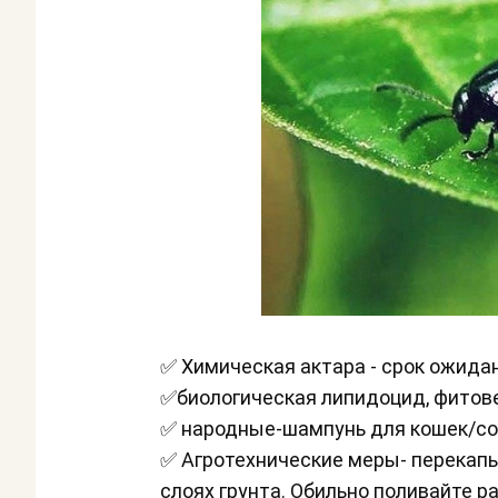
✅ Химическая актара - срок ожидан
✅биологическая липидоцид, фитове
✅ народные-шампунь для кошек/собак
✅ Агротехнические меры- перекапы
слоях грунта. Обильно поливайте р