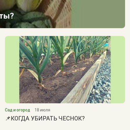
сты?
Сад и огород
18 июля
📌КОГДА УБИРАТЬ ЧЕСНОК?