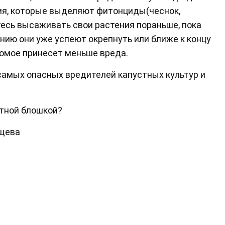
ия, которые выделяют фитонциды(чеснок,
тесь высаживать свои растения пораньше, пока
ению они уже успеют окрепнуть или ближе к концу
комое принесет меньше вреда.
самых опасных вредителей капустных культур и
етной блошкой?
ищева