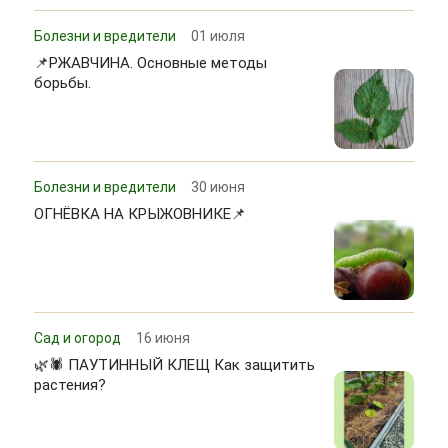
Болезни и вредители
01 июля
📌РЖАВЧИНА. Основные методы
борьбы.
Болезни и вредители
30 июня
ОГНЁВКА НА КРЫЖОВНИКЕ📌
Сад и огород
16 июня
🌿🕷 ПАУТИННЫЙ КЛЕЩ Как защитить
растения?