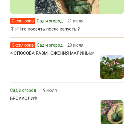
Эксклюзив
Сад и огород
21 июля
🥬✅Что посеять после капусты?
Эксклюзив
Сад и огород
20 июля
4 СПОСОБА РАЗМНОЖЕНИЯ МАЛИНЫ🌿
Сад и огород
19 июля
БРОККОЛИ🥦