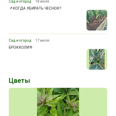
Сад и огород
18 июля
📌КОГДА УБИРАТЬ ЧЕСНОК?
Сад и огород
17 июля
БРОККОЛИ🥦
Цветы