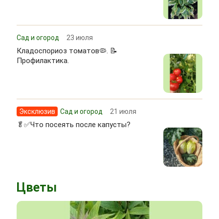
Сад и огород
23 июля
Кладоспориоз томатов🦠. 📝
Профилактика.
Эксклюзив
Сад и огород
21 июля
🥬✅Что посеять после капусты?
Цветы