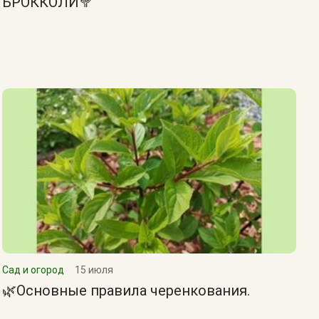
БРОККОЛИ🥦
Сад и огород
15 июля
🌿Основные правила черенкования.