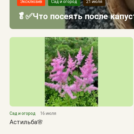
Эксклюзив
Сад и огород
21 июля
🥬✅Что посеять после капу
Сад и огород
16 июля
Астильба🌸