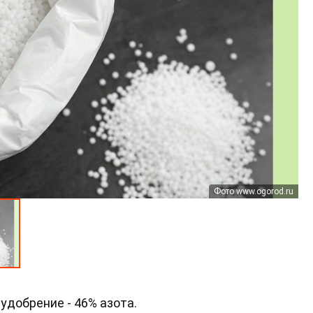
Фото www.ogorod.ru
Фото 7dach.ru
удобрение - 46% азота.