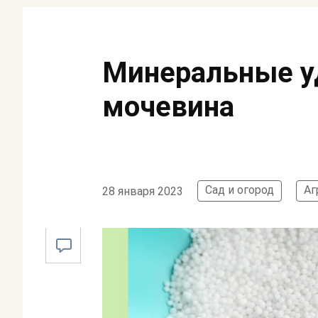
Минеральные у
мочевина
Сад и огород
Аг
28 января 2023