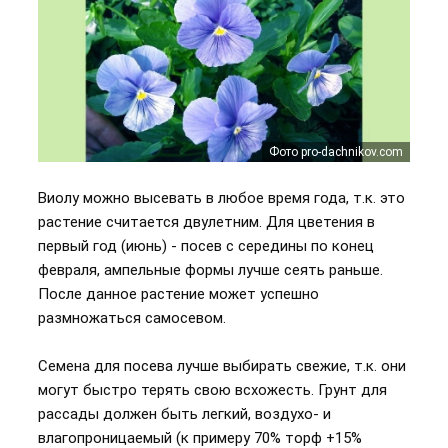
Фото pro-dachnikov.com
Фото pro-dachnikov.com
Фото zazakupkami.ru
Фото sveklon.ru
Виолу можно высевать в любое время года, т.к. это
растение считается двулетним. Для цветения в
первый год (июнь) - посев с середины по конец
февраля, ампельные формы лучше сеять раньше.
После данное растение может успешно
размножаться самосевом.
Семена для посева лучше выбирать свежие, т.к. они
могут быстро терять свою всхожесть. Грунт для
рассады должен быть легкий, воздухо- и
влагопроницаемый (к примеру 70% торф +15%