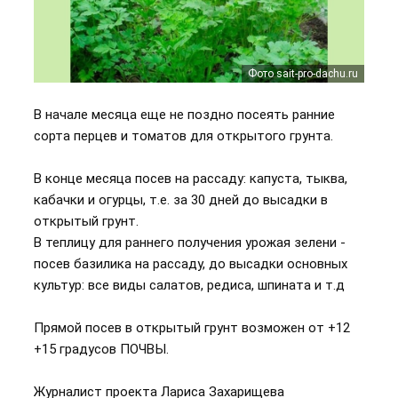
Фото sait-pro-dachu.ru
Фото sait-pro-dachu.ru
Фото agroflora.ru
В начале месяца еще не поздно посеять ранние
сорта перцев и томатов для открытого грунта.
В конце месяца посев на рассаду: капуста, тыква,
кабачки и огурцы, т.е. за 30 дней до высадки в
открытый грунт.
В теплицу для раннего получения урожая зелени -
посев базилика на рассаду, до высадки основных
культур: все виды салатов, редиса, шпината и т.д
Прямой посев в открытый грунт возможен от +12
+15 градусов ПОЧВЫ.
Журналист проекта Лариса Захарищева