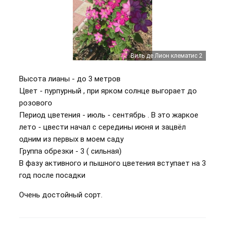
Виль де Лион клематис 2
Виль де Лион клематис 3
Виль де Лион клематис
Высота лианы - до 3 метров
Цвет - пурпурный , при ярком солнце выгорает до
розового
Период цветения - июль - сентябрь . В это жаркое
лето - цвести начал с середины июня и зацвёл
одним из первых в моем саду
Группа обрезки - 3 ( сильная)
В фазу активного и пышного цветения вступает на 3
год после посадки
Очень достойный сорт.