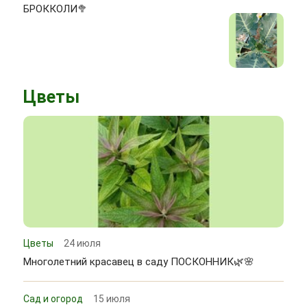
БРОККОЛИ🥦
Цветы
Цветы
24 июля
Многолетний красавец в саду ПОСКОННИК🌿🌸
Сад и огород
15 июля