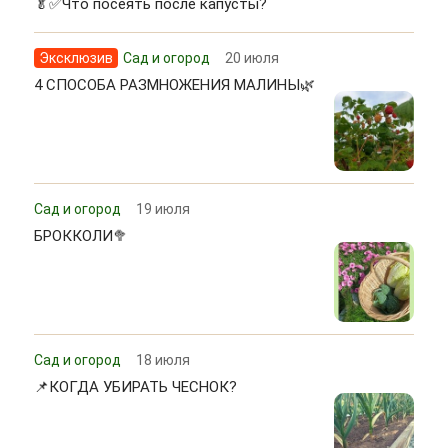
🥬✅Что посеять после капусты?
Эксклюзив
Сад и огород
20 июля
4 СПОСОБА РАЗМНОЖЕНИЯ МАЛИНЫ🌿
Сад и огород
19 июля
БРОККОЛИ🥦
Сад и огород
18 июля
📌КОГДА УБИРАТЬ ЧЕСНОК?