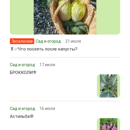
Эксклюзив
Сад и огород
21 июля
🥬✅Что посеять после капусты?
Сад и огород
17 июля
БРОККОЛИ🥦
Сад и огород
16 июля
Астильба🌸