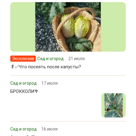
Эксклюзив
Сад и огород
21 июля
🥬✅Что посеять после капусты?
Сад и огород
17 июля
БРОККОЛИ🥦
Сад и огород
16 июля