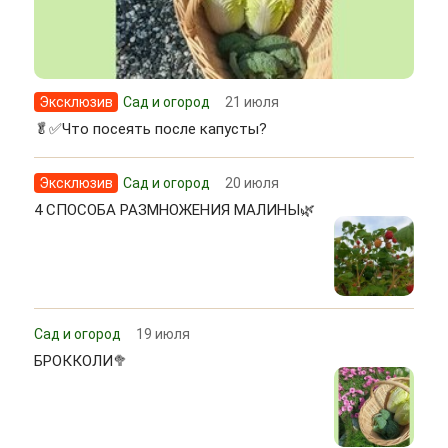
Эксклюзив
Сад и огород
21 июля
🥬✅Что посеять после капусты?
Эксклюзив
Сад и огород
20 июля
4 СПОСОБА РАЗМНОЖЕНИЯ МАЛИНЫ🌿
Сад и огород
19 июля
БРОККОЛИ🥦