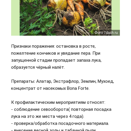
Фото 7dach.ru
Фото 7dach.ru
Признаки поражения: остановка в росте,
пожелтение кончиков и увядание пера. При
запущенной стадии пропадает запаха лука,
образуется чёрный налёт.
Препараты: Алатар, Экстрафлор, Землин, Мухоед,
концентрат от насекомых Bona Forte.
К профилактическим мероприятиям относят:
- соблюдение севооборота( повторная посадка
лука на это же места через 4 года).
- проверка/обработка посадочного материала.
- внесение весной золы и табачной пыли.