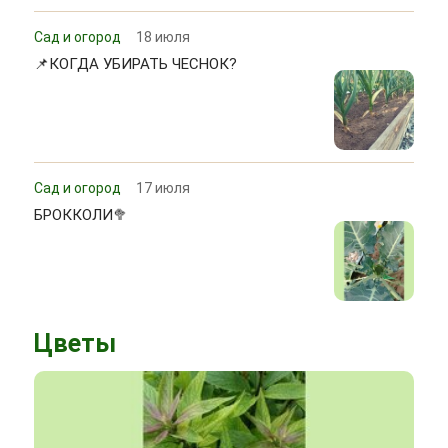
Сад и огород
18 июля
📌КОГДА УБИРАТЬ ЧЕСНОК?
Сад и огород
17 июля
БРОККОЛИ🥦
Цветы