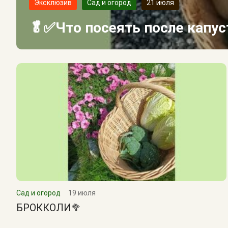
Эксклюзив
Сад и огород
21 июля
🥬✅Что посеять после капу
Сад и огород
19 июля
БРОККОЛИ🥦