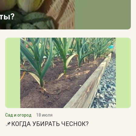
сты?
Сад и огород
18 июля
📌КОГДА УБИРАТЬ ЧЕСНОК?