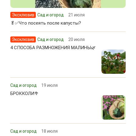
Эксклюзив
Сад и огород
21 июля
🥬✅Что посеять после капусты?
Эксклюзив
Сад и огород
20 июля
4 СПОСОБА РАЗМНОЖЕНИЯ МАЛИНЫ🌿
Сад и огород
19 июля
БРОККОЛИ🥦
Сад и огород
18 июля