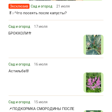
Эксклюзив
Сад и огород
21 июля
🥬✅Что посеять после капусты?
Сад и огород
17 июля
БРОККОЛИ🥦
Сад и огород
16 июля
Астильба🌸
Сад и огород
15 июля
📌ПОДКОРМКА СМОРОДИНЫ ПОСЛЕ