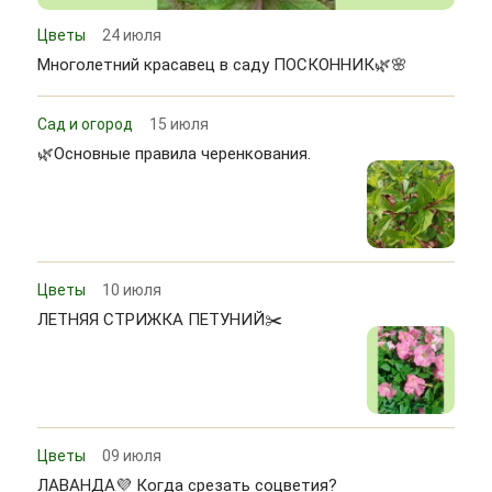
Цветы
24 июля
Многолетний красавец в саду ПОСКОННИК🌿🌸
Сад и огород
15 июля
🌿Основные правила черенкования.
Цветы
10 июля
ЛЕТНЯЯ СТРИЖКА ПЕТУНИЙ✂️
Цветы
09 июля
ЛАВАНДА💜 Когда срезать соцветия?