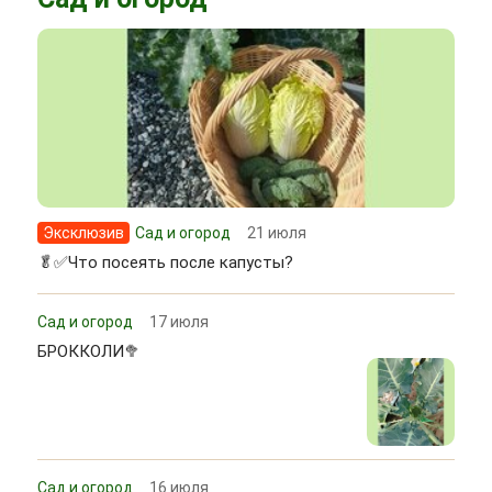
Эксклюзив
Сад и огород
21 июля
🥬✅Что посеять после капусты?
Сад и огород
17 июля
БРОККОЛИ🥦
Сад и огород
16 июля