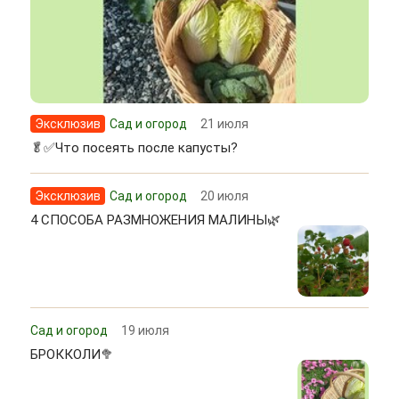
Эксклюзив
Сад и огород
21 июля
🥬✅Что посеять после капусты?
Эксклюзив
Сад и огород
20 июля
4 СПОСОБА РАЗМНОЖЕНИЯ МАЛИНЫ🌿
Сад и огород
19 июля
БРОККОЛИ🥦