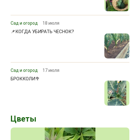
Сад и огород
18 июля
📌КОГДА УБИРАТЬ ЧЕСНОК?
Сад и огород
17 июля
БРОККОЛИ🥦
Цветы